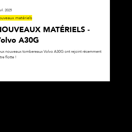
uil. 2025
uveaux matériels
NOUVEAUX MATÉRIELS -
olvo A30G
ux nouveaux tombereaux Volvo A30G ont rejoint récemment
tre flotte !