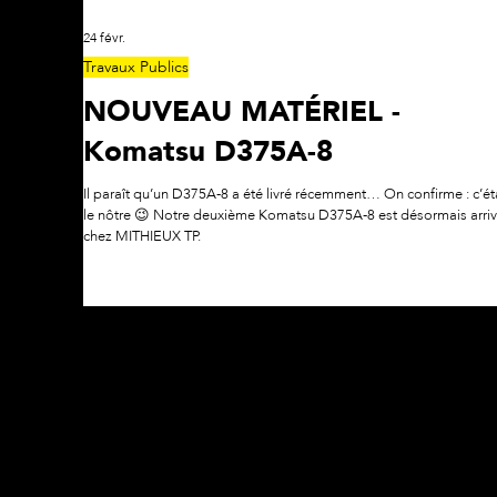
24 févr.
Travaux Publics
NOUVEAU MATÉRIEL -
Komatsu D375A-8
Il paraît qu’un D375A-8 a été livré récemment… On confirme : c’était
le nôtre 😉 Notre deuxième Komatsu D375A-8 est désormais arri
chez MITHIEUX TP.