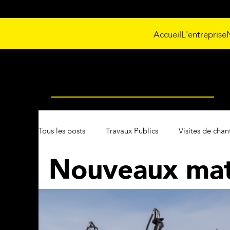
Accueil
L'entreprise
Nos actualités
Tous les posts
Travaux Publics
Visites de chan
Nouveaux mat