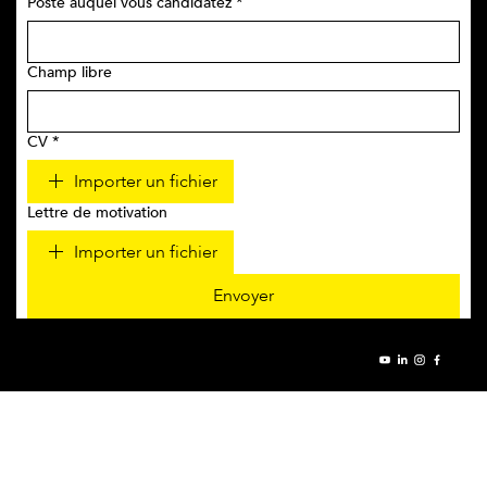
Poste auquel vous candidatez
*
Champ libre
CV
*
Importer un fichier
Lettre de motivation
Importer un fichier
Envoyer
© 2026 - MITHIEUX TP -
Mentions Légales