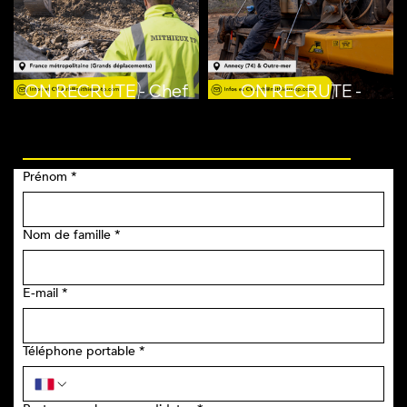
ON RECRUTE - Chef
ON RECRUTE -
de chantier
Mécanicien TP
Candidature spontanée
Terrassement
Prénom
*
Nom de famille
*
E‑mail
*
Téléphone portable
*